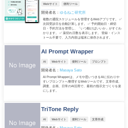
Webサイト
便利ツール
開発者名：
ゆるねこ研究所
複数の通院スケジュールを管理するWebアプリです。 ✅
次回受診日を自動計算します。 ✅ 予約開始日・締切
日・予約方法を管理し、「いつ動けばいいか」がすぐわ
かります。 ✅ 薬切れ日数を表示します。 登録・インス
トール不要で、入力内容は端末に保存されます。
AI Prompt Wrapper
AI
Webサイト
便利ツール
プロンプト
開発者名：
Masaya Sato
AI Prompt Wrapperは、メモや思いつきをAIに伝わりや
すいプロンプトへ整理するWebツールです。文章作成、
調査、企画、日常のAI活用で、最初の指示文づくりを楽
にします。
TriTone Reply
AI
Webサイト
便利ツール
文章作成
開発者名：
Masaya Sato