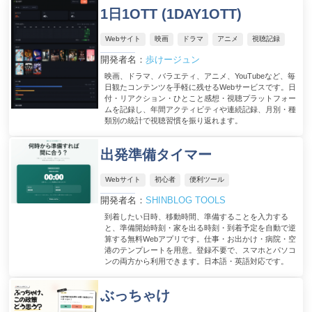
1日1OTT (1DAY1OTT)
Webサイト
映画
ドラマ
アニメ
視聴記録
開発者名：
歩けージュン
映画、ドラマ、バラエティ、アニメ、YouTubeなど、毎
日観たコンテンツを手軽に残せるWebサービスです。日
付・リアクション・ひとこと感想・視聴プラットフォー
ムを記録し、年間アクティビティや連続記録、月別・種
類別の統計で視聴習慣を振り返れます。
出発準備タイマー
Webサイト
初心者
便利ツール
開発者名：
SHINBLOG TOOLS
到着したい日時、移動時間、準備することを入力する
と、準備開始時刻・家を出る時刻・到着予定を自動で逆
算する無料Webアプリです。仕事・お出かけ・病院・空
港のテンプレートを用意。登録不要で、スマホとパソコ
ンの両方から利用できます。日本語・英語対応です。
ぶっちゃけ