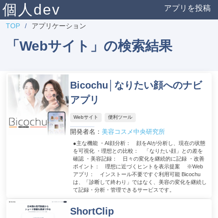
個人dev
アプリを投稿
TOP
アプリケーション
「Webサイト」の検索結果
Bicochu│なりたい顔へのナビ
アプリ
Webサイト
便利ツール
開発者名：
美容コスメ中央研究所
●主な機能 ・AI顔分析： 顔をAIが分析し、現在の状態
を可視化 ・理想との比較： 「なりたい顔」との差を
確認 ・美容記録： 日々の変化を継続的に記録 ・改善
ポイント： 理想に近づくヒントを表示提案 ※Web
アプリ： インストール不要ですぐ利用可能 Bicochu
は、「診断して終わり」ではなく、美容の変化を継続し
て記録・分析・管理できるサービスです。
ShortClip