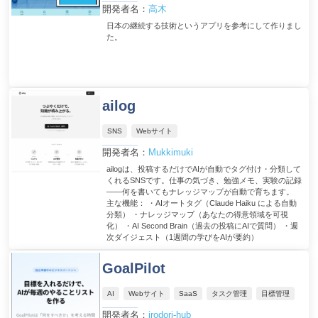
開発者名：
高木
日本の継続する技術というアプリを参考にして作りまし
た。
ailog
SNS
Webサイト
開発者名：
Mukkimuki
ailogは、投稿するだけでAIが自動でタグ付け・分類して
くれるSNSです。仕事の気づき、勉強メモ、実験の記録
——何を書いてもナレッジマップが自動で育ちます。
主な機能： ・AIオートタグ（Claude Haiku による自動
分類） ・ナレッジマップ（あなたの得意領域を可視
化） ・AI Second Brain（過去の投稿にAIで質問） ・週
次ダイジェスト（1週間の学びをAIが要約）
GoalPilot
AI
Webサイト
SaaS
タスク管理
目標管理
開発者名：
irodori-hub