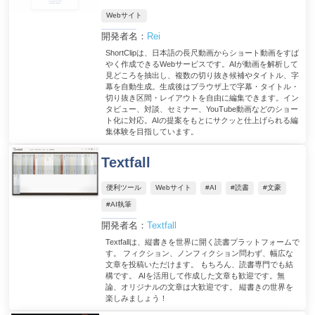
Webサイト
開発者名：
Rei
ShortClipは、日本語の長尺動画からショート動画をすば
やく作成できるWebサービスです。AIが動画を解析して
見どころを抽出し、複数の切り抜き候補やタイトル、字
幕を自動生成。生成後はブラウザ上で字幕・タイトル・
切り抜き区間・レイアウトを自由に編集できます。イン
タビュー、対談、セミナー、YouTube動画などのショー
ト化に対応。AIの提案をもとにサクッと仕上げられる編
集体験を目指しています。
Textfall
便利ツール
Webサイト
#AI
#読書
#文豪
#AI執筆
開発者名：
Textfall
Textfallは、縦書きを世界に開く読書プラットフォームで
す。 フィクション、ノンフィクション問わず、幅広な
文章を投稿いただけます。 もちろん、読書専門でも結
構です。 AIを活用して作成した文章も歓迎です。無
論、オリジナルの文章は大歓迎です。 縦書きの世界を
楽しみましょう！