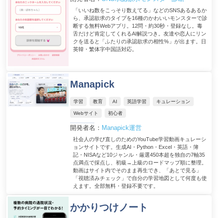
「いいね数をこっそり数えてる」などのSNSあるあるか
ら、承認欲求のタイプを16種のかわいいモンスターで診
断する無料Webアプリ。12問・約30秒・登録なし。毒
舌だけど肯定してくれるAI解説つき。友達や恋人にリン
クを送ると「ふたりの承認欲求の相性%」が出ます。日
英韓・繁体字中国語対応。
Manapick
学習
教育
AI
英語学習
キュレーション
Webサイト
初心者
開発者名：
Manapick運営
社会人の学び直しのためのYouTube学習動画キュレーシ
ョンサイトです。生成AI・Python・Excel・英語・簿
記・NISAなど10ジャンル・厳選450本超を独自の7軸35
点満点で採点し、初級→上級のロードマップ順に整理。
動画はサイト内でそのまま再生でき、「あとで見る」
「視聴済みチェック」で自分の学習地図として何度も使
えます。全部無料・登録不要です。
かかりつけノート