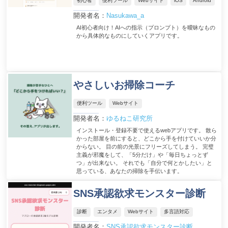
初心者
便利ツール
Webサイト
iOS
Android
開発者名：
Nasukawa_a
AI初心者向け！AIへの指示（プロンプト）を曖昧なもの
から具体的なものにしていくアプリです。
やさしいお掃除コーチ
便利ツール
Webサイト
開発者名：
ゆるねこ研究所
インストール・登録不要で使えるwebアプリです。 散ら
かった部屋を前にすると、どこから手を付けていいか分
からない。 目の前の光景にフリーズしてしまう。 完璧
主義が邪魔をして、「5分だけ」や「毎日ちょっとず
つ」が出来ない。 それでも「自分で何とかしたい」と
思っている、あなたの掃除を手伝います。
SNS承認欲求モンスター診断
診断
エンタメ
Webサイト
多言語対応
開発者名：
SNS承認欲求モンスター診断