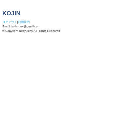
KOJIN
ログアウト
|
利用規約
Email:
kojin.dev@gmail.com
© Copyright
hiroyuki-w
. All Rights Reserved