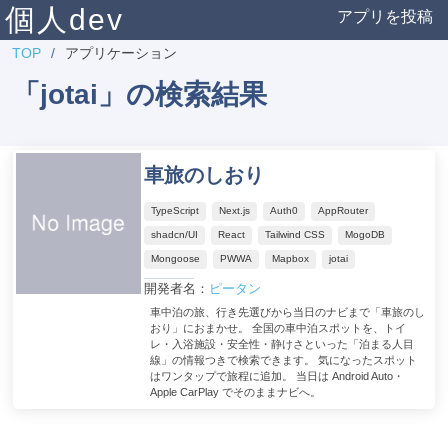
個人dev
アプリを投稿
TOP
アプリケーション
「jotai」の検索結果
車旅のしおり
TypeScript
Next.js
Auth0
AppRouter
shadcn/UI
React
Tailwind CSS
MogoDB
Mongoose
PWWA
Mapbox
jotai
開発者名：
ピータン
車中泊の旅、行き先選びから当日のナビまで「車旅のし
おり」におまかせ。 全国の車中泊スポットを、トイ
レ・入浴施設・安全性・静けさといった「泊まる人目
線」の情報つきで検索できます。 気になったスポット
はワンタップで旅程に追加。 当日は Android Auto・
Apple CarPlay でそのままナビへ。