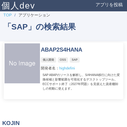
個人dev
アプリを投稿
TOP
アプリケーション
「SAP」の検索結果
ABAP2S4HANA
個人開発
OSS
SAP
開発者名：
highdefini
SAP ABAPのソースを解析し、S/4HANA移行に向けた変
換候補と影響範囲を可視化するデスクトップツール。
ECCサポート終了（2027年問題）を見据えた資産棚卸
しの初動に使えます。
KOJIN