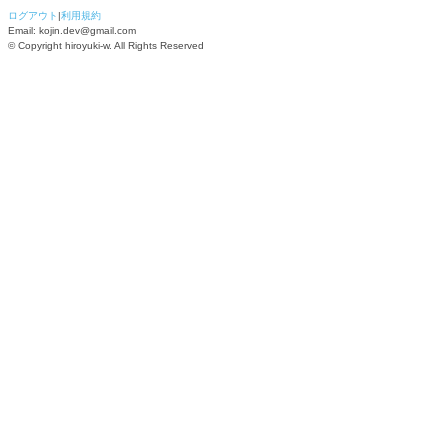
ログアウト
|
利用規約
Email:
kojin.dev@gmail.com
© Copyright
hiroyuki-w
. All Rights Reserved